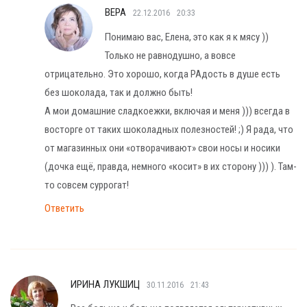
ВЕРА
22.12.2016
20:33
Понимаю вас, Елена, это как я к мясу ))
Только не равнодушно, а вовсе
отрицательно. Это хорошо, когда РАдость в душе есть
без шоколада, так и должно быть!
А мои домашние сладкоежки, включая и меня ))) всегда в
восторге от таких шоколадных полезностей! ;) Я рада, что
от магазинных они «отворачивают» свои носы и носики
(дочка ещё, правда, немного «косит» в их сторону ))) ). Там-
то совсем суррогат!
Ответить
ИРИНА ЛУКШИЦ
30.11.2016
21:43