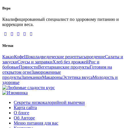
Вера
Квалифицированный специалист по здоровому питанию и
коррекции веса.
Метки
Какао
Кофе
Шоколад
ведические рецепты
сыроедение
Салаты и
закуски
Соусы и заправки
Хлеб без дрожжей
Рис и
бобовые
Пряности
Вегетарианские продукты
Готовим на
открытом огне
Замороженные
продукты
Запеканки
Макароны
Эстетика вкуса
Молодость и
здоровье
Секреты низкокалорийной выпечки
Карта сайта
О блоге
Об Авторе
Меню питания для вас