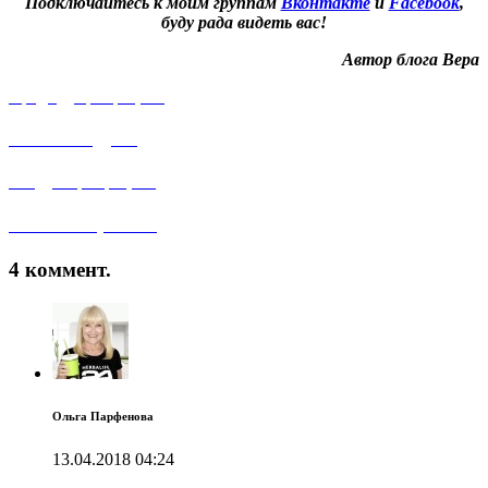
Подключайтесь к моим группам
Вконтакте
и
Facebook
,
буду рада видеть вас!
Автор блога Вера
Предыдущий рецепт
Рисовый пудинг
Следующий рецепт
Лазанья с грибами
4 коммент.
Ольга Парфенова
13.04.2018
04:24