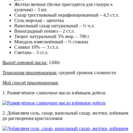
Желтки яичные (белки пригодятся для глазури к
куличам) – 3 шт.
Сахар тростниковый нерафинированный – 4,5 ст.л.
Соль морская – щепотка
Ванильный сахар натуральный – ½ ч.л.
Виноградный пекмез – 2 ст.л.
Творог натуральный 5% жир. – 700 г
Миндаль измельчённый – ½ стакана
Сливки 10% — 3 ст.л.
Сметана – 3 ст.л.
Выход готовой пасхи:
1300г
Технология приготовления:
средний уровень сложности
Мой способ приготовления:
1. Размягчённое сливочное масло взбиваем добела
2. Добавляем соль, сахар, ванильный сахар, желтки, взбиваем
до растворения кристалликов