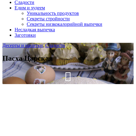
Сладости
Едим и худеем
Уникальность продуктов
Секреты стройности
Секреты низкокалорийной выпечки
Несладкая выпечка
Заготовки
Десерты и напитки
,
Сладости
Пасха Царская