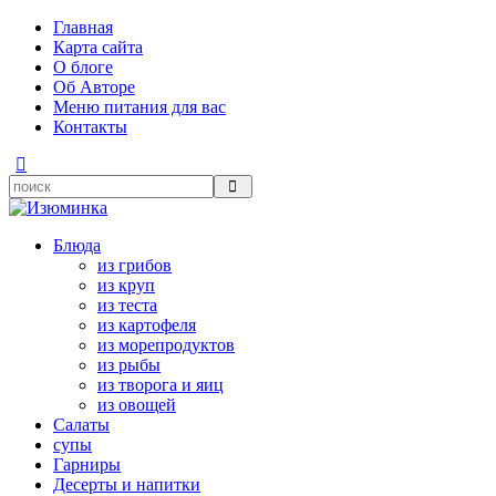
Главная
Карта сайта
О блоге
Об Авторе
Меню питания для вас
Контакты
Блюда
из грибов
из круп
из теста
из картофеля
из морепродуктов
из рыбы
из творога и яиц
из овощей
Салаты
супы
Гарниры
Десерты и напитки