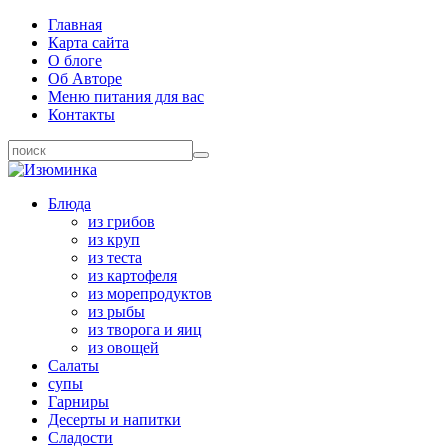
Главная
Карта сайта
О блоге
Об Авторе
Меню питания для вас
Контакты
Блюда
из грибов
из круп
из теста
из картофеля
из морепродуктов
из рыбы
из творога и яиц
из овощей
Салаты
супы
Гарниры
Десерты и напитки
Сладости