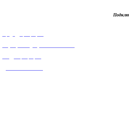
Подклю
Предыдущий рецепт
Скумбрия под соусом «Бешамель»
Следующий рецепт
Домашний майонез