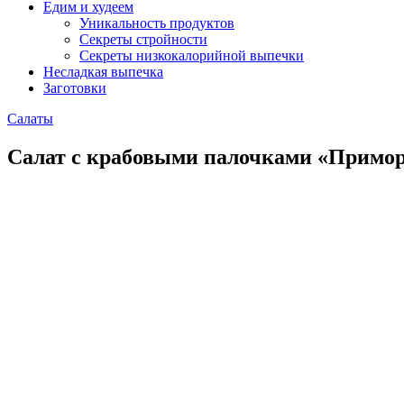
Едим и худеем
Уникальность продуктов
Секреты стройности
Секреты низкокалорийной выпечки
Несладкая выпечка
Заготовки
Салаты
Салат с крабовыми палочками «Примо