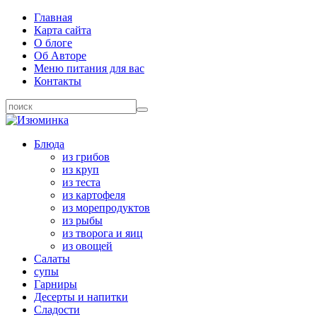
Главная
Карта сайта
О блоге
Об Авторе
Меню питания для вас
Контакты
Блюда
из грибов
из круп
из теста
из картофеля
из морепродуктов
из рыбы
из творога и яиц
из овощей
Салаты
супы
Гарниры
Десерты и напитки
Сладости