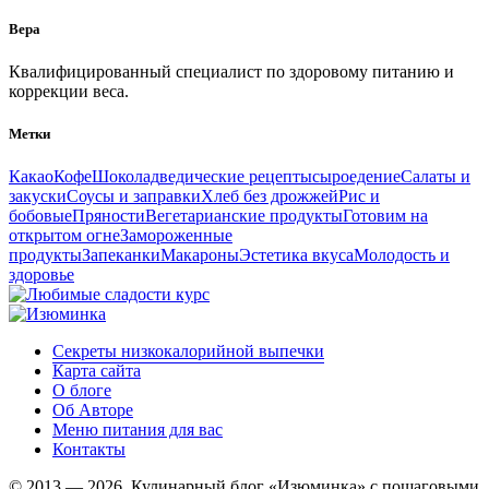
Вера
Квалифицированный специалист по здоровому питанию и
коррекции веса.
Метки
Какао
Кофе
Шоколад
ведические рецепты
сыроедение
Салаты и
закуски
Соусы и заправки
Хлеб без дрожжей
Рис и
бобовые
Пряности
Вегетарианские продукты
Готовим на
открытом огне
Замороженные
продукты
Запеканки
Макароны
Эстетика вкуса
Молодость и
здоровье
Секреты низкокалорийной выпечки
Карта сайта
О блоге
Об Авторе
Меню питания для вас
Контакты
© 2013 — 2026, Кулинарный блог «Изюминка» с пошаговыми