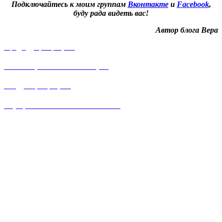
Подключайтесь к моим группам
Вконтакте
и
Facebook
,
буду рада видеть вас!
Автор блога Вера
Предыдущий рецепт
Настоящий Яблочный пирог
Следующий рецепт
Борщ летний из листьев свеклы