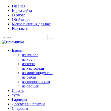
Главная
Карта сайта
О блоге
Об Авторе
Меню питания для вас
Контакты
Блюда
из грибов
из круп
из теста
из картофеля
из морепродуктов
из рыбы
из творога и яиц
из овощей
Салаты
супы
Гарниры
Десерты и напитки
Сладости