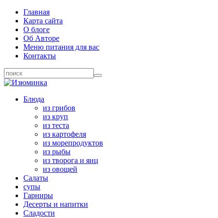
Главная
Карта сайта
О блоге
Об Авторе
Меню питания для вас
Контакты
Блюда
из грибов
из круп
из теста
из картофеля
из морепродуктов
из рыбы
из творога и яиц
из овощей
Салаты
супы
Гарниры
Десерты и напитки
Сладости