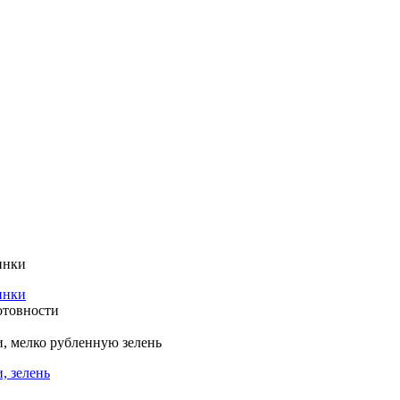
инки
отовности
и, мелко рубленную зелень