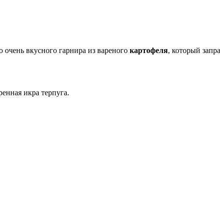
о очень вкусного гарнира из вареного
картофеля
, который запр
ренная икра терпуга.