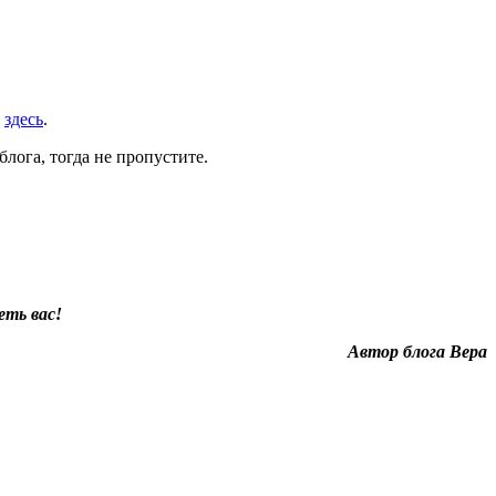
и
здесь
.
лога, тогда не пропустите.
еть вас!
Автор блога Вера