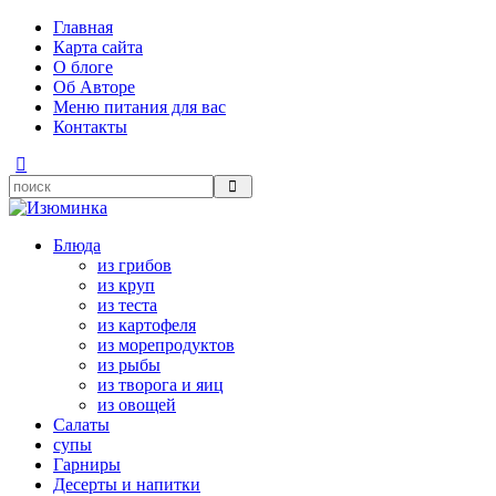
Главная
Карта сайта
О блоге
Об Авторе
Меню питания для вас
Контакты
Блюда
из грибов
из круп
из теста
из картофеля
из морепродуктов
из рыбы
из творога и яиц
из овощей
Салаты
супы
Гарниры
Десерты и напитки