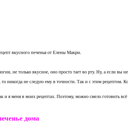
 рецепт вкусного печенья от Елены Макри.
огии, не только вкусное, оно просто тает во рту. Ну, а если вы н
 то никогда не следую ему в точности. Так и с этим рецептом. К
 как и я меня в моих рецептах. Поэтому, можно смело готовить вс
печенье дома