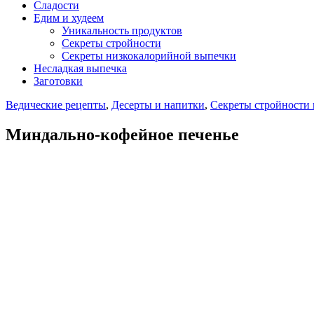
Сладости
Едим и худеем
Уникальность продуктов
Секреты стройности
Секреты низкокалорийной выпечки
Несладкая выпечка
Заготовки
Ведические рецепты
,
Десерты и напитки
,
Секреты стройности 
Миндально-кофейное печенье