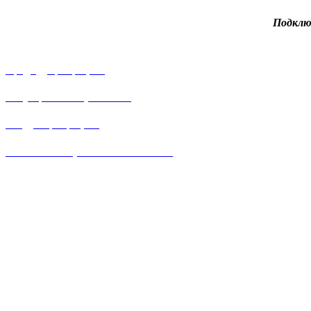
Подклю
Предыдущий рецепт
Голубцы вегетарианские
Следующий рецепт
Котлеты с морковью и яблоками