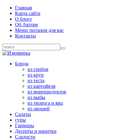
Главная
Карта сайта
О блоге
Об Авторе
Меню питания для вас
Контакты
Блюда
из грибов
из круп
из теста
из картофеля
из морепродуктов
из рыбы
из творога и яиц
из овощей
Салаты
супы
Гарниры
Десерты и напитки
Сладости