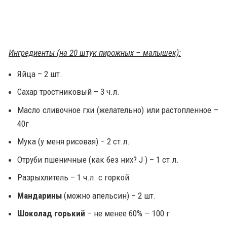
Ингредиенты (на 20 штук пирожных – малышек):
Яйца – 2 шт.
Сахар тростниковый – 3 ч.л.
Масло сливочное гхи (желательно) или растопленное –
40г
Мука (у меня рисовая) – 2 ст.л.
Отруби пшеничные (как без них? J ) – 1 ст.л.
Разрыхлитель – 1 ч.л. с горкой
Мандарины
(можно апельсин) – 2 шт.
Шоколад горький
– не менее 60% — 100 г