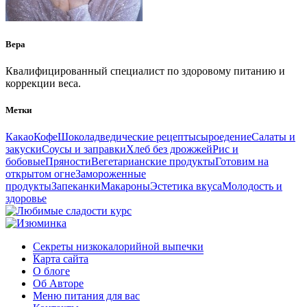
Вера
Квалифицированный специалист по здоровому питанию и
коррекции веса.
Метки
Какао
Кофе
Шоколад
ведические рецепты
сыроедение
Салаты и
закуски
Соусы и заправки
Хлеб без дрожжей
Рис и
бобовые
Пряности
Вегетарианские продукты
Готовим на
открытом огне
Замороженные
продукты
Запеканки
Макароны
Эстетика вкуса
Молодость и
здоровье
Секреты низкокалорийной выпечки
Карта сайта
О блоге
Об Авторе
Меню питания для вас