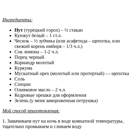
Ингредиенты:
Нут
(турецкий горох) – ½ стакан
Кунжут белый – 1 ст.л.
Чеснок – ½ зубчика (или асафетида – щепотка, или
свежий корень имбиря – 1/3 ч.л.)
Сок лимона – 1-2 ч.л.
Перец черный
Кориандр молотый
Куркума
Мускатный орех (молотый или протертый) — щепотка
Соль
Специи
Оливковое масло – 2 ч.л.
Кедровые орешки для оформления
Зелень (у меня замороженная петрушка)
Мой способ приготовления:
1. Замачиваем нут на ночь в воде комнатной температуры,
тщательно промываем и сливаем воду