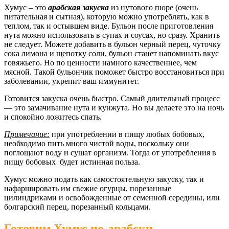
Хумус – это
арабская закуска
из нутового пюре (очень
питательная и сытная), которую можно употреблять, как в
теплом, так и остывшем виде. Бульон после приготовления
нута можно использовать в супах и соусах, но сразу. Хранить
не следует. Можете добавить в бульон черный перец, чуточку
сока лимона и щепотку соли, бульон станет напоминать вкус
говяжьего. Но по ценности намного качественнее, чем
мясной. Такой бульончик поможет быстро восстановиться при
заболевании, укрепит ваш иммунитет.
Готовится закуска очень быстро. Самый длительный процесс
— это замачивание нута и кунжута. Но вы делаете это на ночь
и спокойно ложитесь спать.
Примечание:
при употреблении в пищу любых бобовых,
необходимо пить много чистой воды, поскольку они
поглощают воду и сушат организм. Тогда от употребления в
пищу бобовых будет истинная польза.
Хумус можно подать как самостоятельную закуску, так и
нафаршировать им свежие огурцы, порезанные
цилиндриками и освобожденные от семенной середины, или
болгарский перец, порезанный кольцами.
Готовим Хумус по-арабски