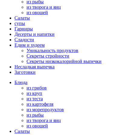
из рыбы
из творога и яиц
из овощей
Салаты
супы
Гарниры
Десерты и напитки
Сладости
Едим и худеем
Уникальность продуктов
Секреты стройности
Секреты низкокалорийной выпечки
Несладкая выпечка
Заготовки
Блюда
из грибов
из круп
из теста
из картофеля
из морепродуктов
из рыбы
из творога и яиц
из овощей
Салаты