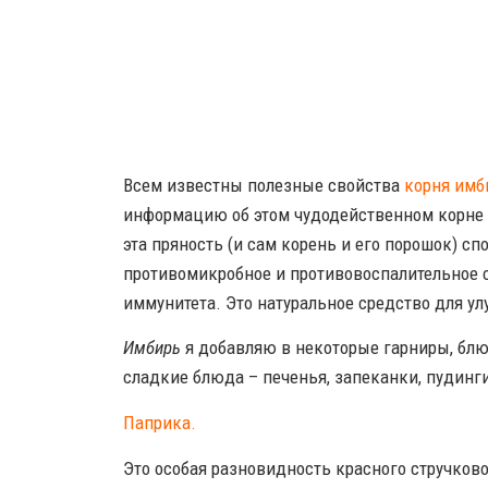
Всем известны полезные свойства
корня имб
информацию об этом чудодейственном корне в
эта пряность (и сам корень и его порошок) сп
противомикробное и противовоспалительное с
иммунитета. Это натуральное средство для у
Имбирь
я добавляю в некоторые гарниры, блюд
сладкие блюда – печенья, запеканки, пудинг
Паприка.
Это особая разновидность красного стручков