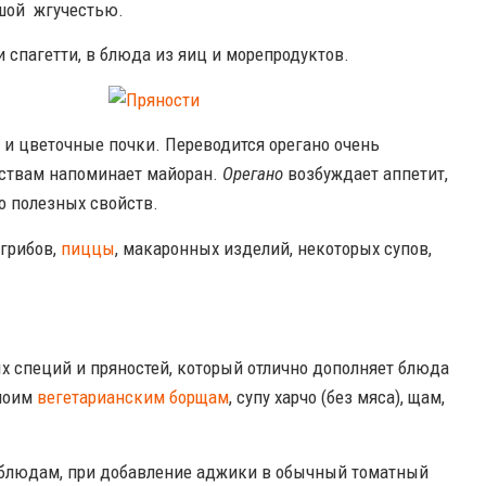
ьшой жгучестью.
и спагетти, в блюда из яиц и морепродуктов.
и цветочные почки. Переводится орегано очень
ествам напоминает майоран.
Орегано
возбуждает аппетит,
о полезных свойств.
 грибов,
пиццы
, макаронных изделий, некоторых супов,
ых специй и пряностей, который отлично дополняет блюда
 моим
вегетарианским борщам
, супу харчо (без мяса), щам,
 блюдам, при добавление аджики в обычный томатный