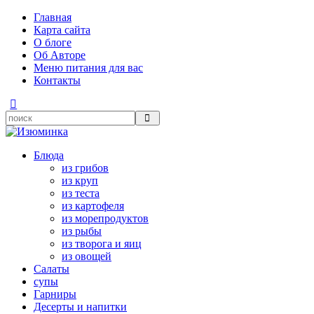
Главная
Карта сайта
О блоге
Об Авторе
Меню питания для вас
Контакты
Блюда
из грибов
из круп
из теста
из картофеля
из морепродуктов
из рыбы
из творога и яиц
из овощей
Салаты
супы
Гарниры
Десерты и напитки