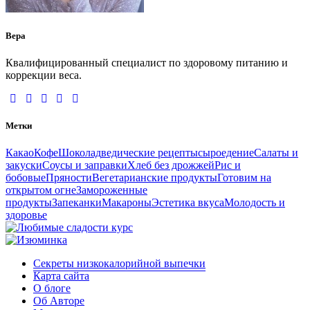
Вера
Квалифицированный специалист по здоровому питанию и
коррекции веса.
Метки
Какао
Кофе
Шоколад
ведические рецепты
сыроедение
Салаты и
закуски
Соусы и заправки
Хлеб без дрожжей
Рис и
бобовые
Пряности
Вегетарианские продукты
Готовим на
открытом огне
Замороженные
продукты
Запеканки
Макароны
Эстетика вкуса
Молодость и
здоровье
Секреты низкокалорийной выпечки
Карта сайта
О блоге
Об Авторе