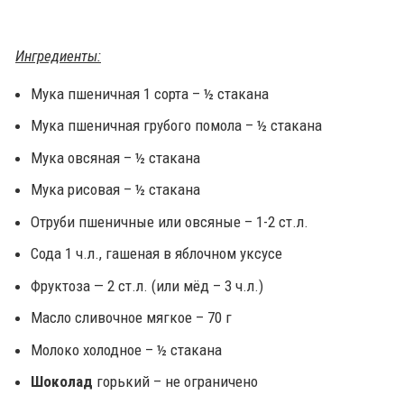
Ингредиенты:
Мука пшеничная 1 сорта – ½ стакана
Мука пшеничная грубого помола – ½ стакана
Мука овсяная – ½ стакана
Мука рисовая – ½ стакана
Отруби пшеничные или овсяные – 1-2 ст.л.
Сода 1 ч.л., гашеная в яблочном уксусе
Фруктоза — 2 ст.л. (или мёд – 3 ч.л.)
Масло сливочное мягкое – 70 г
Молоко холодное – ½ стакана
Шоколад
горький – не ограничено