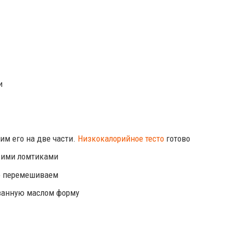
и
им его на две части.
Низкокалорийное тесто
готово
кими ломтиками
но перемешиваем
азанную маслом форму