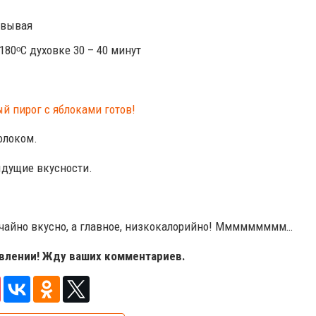
овывая
80ᵒС духовке 30 – 40 минут
олоком.
ыдущие вкусности.
бычайно вкусно, а главное, низкокалорийно! Ммммммммм…
овлении! Жду ваших комментариев.