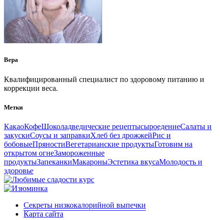
Вера
Квалифицированный специалист по здоровому питанию и
коррекции веса.
Метки
Какао
Кофе
Шоколад
ведические рецепты
сыроедение
Салаты и
закуски
Соусы и заправки
Хлеб без дрожжей
Рис и
бобовые
Пряности
Вегетарианские продукты
Готовим на
открытом огне
Замороженные
продукты
Запеканки
Макароны
Эстетика вкуса
Молодость и
здоровье
Секреты низкокалорийной выпечки
Карта сайта