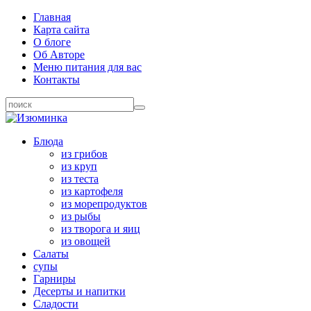
Главная
Карта сайта
О блоге
Об Авторе
Меню питания для вас
Контакты
Блюда
из грибов
из круп
из теста
из картофеля
из морепродуктов
из рыбы
из творога и яиц
из овощей
Салаты
супы
Гарниры
Десерты и напитки
Сладости