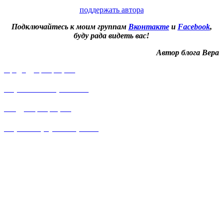
поддержать автора
Подключайтесь к моим группам
Вконтакте
и
Facebook
,
буду рада видеть вас!
Автор блога Вера
Предыдущий рецепт
Пирожное «Картошка»
Следующий рецепт
Пирог с горбушей и рисом