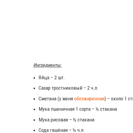
Ингредиенты:
Яйца – 2 шт.
Сахар тростниковый – 2 ч.л.
Сметана (у меня
обезжиренная
) – около 1 с
Мука пшеничная 1 сорта – ½ стакана
Мука рисовая – ½ стакана
Сода гашёная – ½ ч.л.