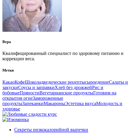
Вера
Квалифицированный специалист по здоровому питанию и
коррекции веса.
Метки
Какао
Кофе
Шоколад
ведические рецепты
сыроедение
Салаты и
закуски
Соусы и заправки
Хлеб без дрожжей
Рис и
бобовые
Пряности
Вегетарианские продукты
Готовим на
открытом огне
Замороженные
продукты
Запеканки
Макароны
Эстетика вкуса
Молодость и
здоровье
Секреты низкокалорийной выпечки