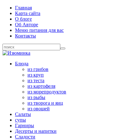
Главная
Карта сайта
О блоге
Об Авторе
Меню питания для вас
Контакты
Блюда
из грибов
из круп
из теста
из картофеля
из морепродуктов
из рыбы
из творога и яиц
из овощей
Салаты
супы
Гарниры
Десерты и напитки
Сладости