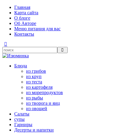
Главная
Карта сайта
О блоге
Об Авторе
Меню питания для вас
Контакты
Блюда
из грибов
из круп
из теста
из картофеля
из морепродуктов
из рыбы
из творога и яиц
из овощей
Салаты
супы
Гарниры
Десерты и напитки