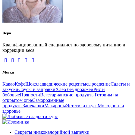
Вера
Квалифицированный специалист по здоровому питанию и
коррекции веса.
Метки
Какао
Кофе
Шоколад
ведические рецепты
сыроедение
Салаты и
закуски
Соусы и заправки
Хлеб без дрожжей
Рис и
бобовые
Пряности
Вегетарианские продукты
Готовим на
открытом огне
Замороженные
продукты
Запеканки
Макароны
Эстетика вкуса
Молодость и
здоровье
Секреты низкокалорийной выпечки