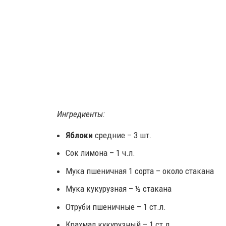
Ингредиенты:
Яблоки
средние – 3 шт.
Сок лимона – 1 ч.л.
Мука пшеничная 1 сорта – около стакана
Мука кукурузная – ½ стакана
Отруби пшеничные – 1 ст.л.
Крахмал кукурузный – 1 ст.л.