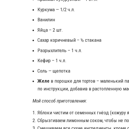
Куркума — 1/2 ч.л.
Ванилин
Яйца – 2 шт.
Сахар коричневый – ½ стакана
Разрыхлитель – 1 ч.л.
Кефир – 1 ч.л.
Соль — щепотка
Желе
в порошке для тортов – маленький пак
по инструкции, добавив в растопленную ма
Мой способ приготовления:
1. Яблоки чистим от семенных гнёзд (кожуру 
2. Сбрызгиваем лимонным соком, чтобы не п
3. Смешиваем все сухие ингредиенты, кроме 