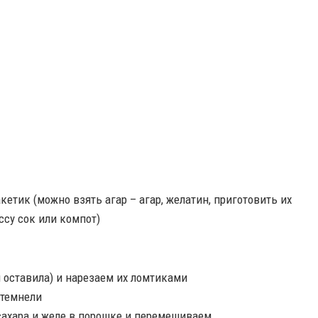
етик (можно взять агар – агар, желатин, приготовить их
ссу сок или компот)
я оставила) и нарезаем их ломтиками
отемнели
сахара и желе в порошке и перемешиваем