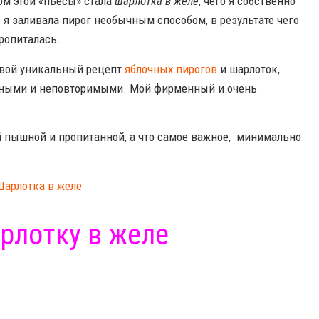
ом этой «пьесы» стала
шарлотка в желе
, чего я собственно
 я заливала пирог необычным способом, в результате чего
пропиталась.
 свой уникальный рецепт
яблочных пирогов
и шарлоток,
усными и неповторимыми. Мой фирменный и очень
ой пышной и пропитанной, а что самое важное, минимально
рлотку в желе