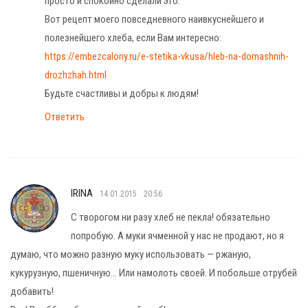
просто и спокойно сделали это.
Вот рецепт моего повседневного наивкуснейшего и
полезнейшего хлеба, если Вам интересно:
https://embezcaloriy.ru/e-stetika-vkusa/hleb-na-domashnih-
drozhzhah.html
Будьте счастливы и добры к людям!
Ответить
IRINA
14.01.2015
20:56
С творогом ни разу хлеб не пекла! обязательно
попробую. А муки ячменной у нас не продают, но я
думаю, что можно разную муку использовать — ржаную,
кукурузную, пшеничную… Или намолоть своей. И побольше отрубей
добавить!