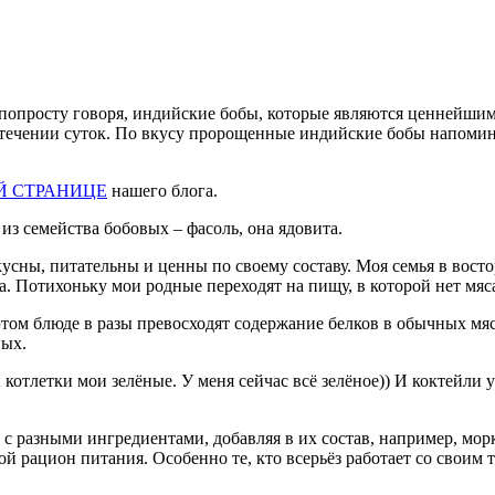
о, попросту говоря, индийские бобы, которые являются ценнейши
ечении суток. По вкусу пророщенные индийские бобы напомина
Й СТРАНИЦЕ
нашего блога.
 семейства бобовых – фасоль, она ядовита.
кусны, питательны и ценны по своему составу. Моя семья в востор
да. Потихоньку мои родные переходят на пищу, в которой нет мяс
 этом блюде в разы превосходят содержание белков в обычных мяс
ных.
и котлетки мои зелёные. У меня сейчас всё зелёное)) И коктейли 
 разными ингредиентами, добавляя в их состав, например, морк
вой рацион питания. Особенно те, кто всерьёз работает со своим 