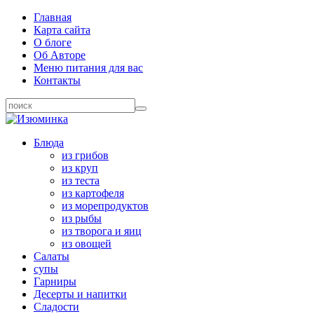
Главная
Карта сайта
О блоге
Об Авторе
Меню питания для вас
Контакты
Блюда
из грибов
из круп
из теста
из картофеля
из морепродуктов
из рыбы
из творога и яиц
из овощей
Салаты
супы
Гарниры
Десерты и напитки
Сладости