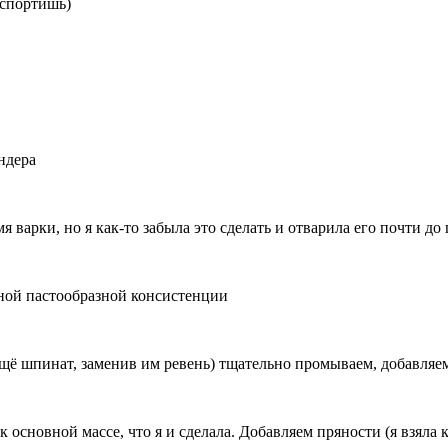
испортишь)
ндера
я варки, но я как-то забыла это сделать и отварила его почти до
дной пастообразной консистенции
ещё шпинат, заменив им ревень) тщательно промываем, добавляем
к основной массе, что я и сделала. Добавляем пряности (я взяла