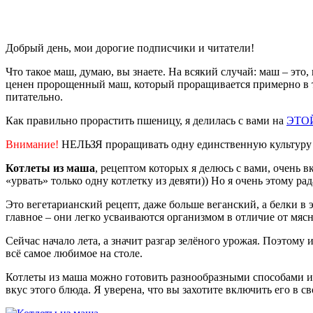
Добрый день, мои дорогие подписчики и читатели!
Что такое маш, думаю, вы знаете. На всякий случай: маш – эт
ценен пророщенный маш, который проращивается примерно в т
питательно.
Как правильно прорастить пшеницу, я делилась с вами на
ЭТО
Внимание!
НЕЛЬЗЯ проращивать одну единственную культуру из
Котлеты из маша
, рецептом которых я делюсь с вами, очень в
«урвать» только одну котлетку из девяти)) Но я очень этому ра
Это вегетарианский рецепт, даже больше веганский, а белки в
главное – они легко усваиваются организмом в отличие от мяс
Сейчас начало лета, а значит разгар зелёного урожая. Поэтому 
всё самое любимое на столе.
Котлеты из маша можно готовить разнообразными способами и с
вкус этого блюда. Я уверена, что вы захотите включить его в с