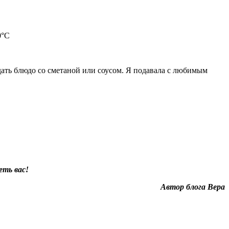
0°С
дать блюдо со сметаной или соусом. Я подавала с любимым
еть вас!
Автор блога Вера