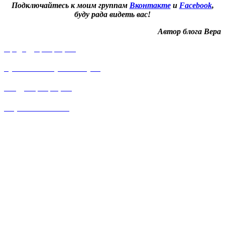
Подключайтесь к моим группам
Вконтакте
и
Facebook
,
буду рада видеть вас!
Автор блога Вера
Предыдущий рецепт
Рулетики из нутовой муки
Следующий рецепт
Пирог с бананами