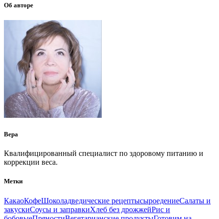
Об авторе
Вера
Квалифицированный специалист по здоровому питанию и
коррекции веса.
Метки
Какао
Кофе
Шоколад
ведические рецепты
сыроедение
Салаты и
закуски
Соусы и заправки
Хлеб без дрожжей
Рис и
бобовые
Пряности
Вегетарианские продукты
Готовим на