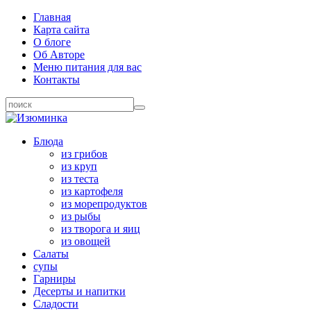
Главная
Карта сайта
О блоге
Об Авторе
Меню питания для вас
Контакты
Блюда
из грибов
из круп
из теста
из картофеля
из морепродуктов
из рыбы
из творога и яиц
из овощей
Салаты
супы
Гарниры
Десерты и напитки
Сладости