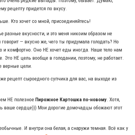
это очень редкие выпады. Поэтому, бывает. Думаю,
ему рецепту придется по вкусу.
ьше. Кто хочет со мной, присоединяйтесь!
е разные вкусности, и это меня никоим образом не
 говорит — вкусно же, чего ты придумала голодать? Но
ко и комфортно. Оно НЕ хочет еды иногда. Наше тело нам
. Это НЕ цель вообще в голодании, поэтому, не работает.
бе верные цели.
зже рецепт сыроедного супчика для вас, на выходе из
всем НЕ полезное
Пирожное Картошка по-новому
. Хотя,
еть ваше сердце))) Мои дорогие домочадцы обожают этот
обычные. И внутри она белая, а снаружи темная. Всё как у