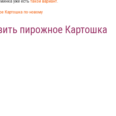
юминка уже есть
такой вариант
.
овить пирожное Картошка