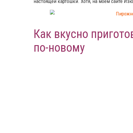
настоящей картошки. Хотя, на моём сайте Из
Как вкусно пригот
по-новому