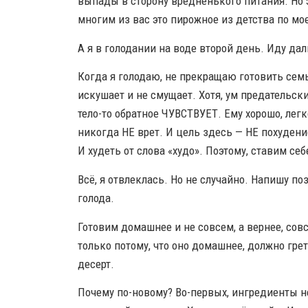
выпады в сторону вредненького питания. Но 
многим из вас это пирожное из детства по мо
А я в голодании на воде второй день. Иду дал
Когда я голодаю, не прекращаю готовить семь
искушает и не смущает. Хотя, ум предательски
тело-то обратное ЧУВСТВУЕТ. Ему хорошо, лег
никогда НЕ врет. И цель здесь — НЕ похудение
И худеть от слова «худо». Поэтому, ставим се
Всё, я отвлеклась. Но не случайно. Напишу по
голода.
Готовим домашнее и не совсем, а вернее, со
только потому, что оно домашнее, должно гр
десерт.
Почему по-новому? Во-первых, ингредиенты не